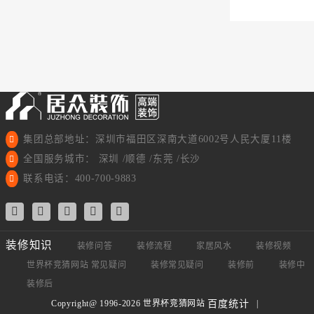
集团总部地址：深圳市福田区深南大道6002号人民大厦11楼
全国服务城市： 深圳 /顺德 /东莞 /长沙
联系电话：400-700-9883
装修知识
装修问答
装修流程
家居风水
装修视频
世界杯竞猜网站 常见疑问
装修常见疑问
装修前
装修中
装修后
Copyright@ 1996-2026 世界杯竞猜网站
|
百度统计