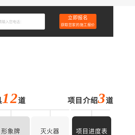
立即报名
获取您家的施工报价
12
3
具
道
项目介绍
道
形象牌
灭火器
项目进度表