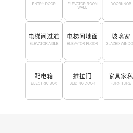
ENTRY DOOR
ELEVATOR ROOM
DOORKNOB
WALL
电梯间过道
电梯间地面
玻璃窗
ELEVATOR AISLE
ELEVATOR FLOOR
GLAZED WIND
配电箱
推拉门
家具家
ELECTRIC BOX
SLIDING DOOR
FURNITURE