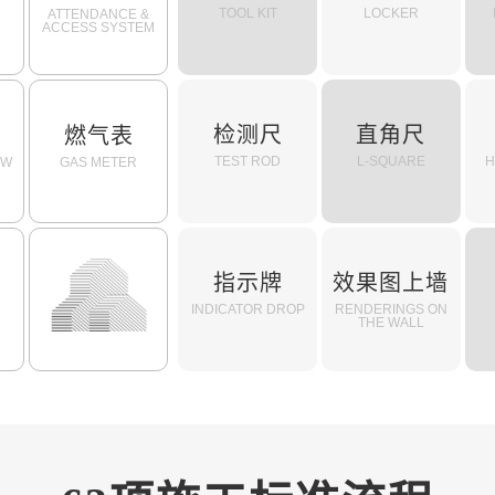
TOOL KIT
LOCKER
ATTENDANCE &
ACCESS SYSTEM
检测尺
直角尺
燃气表
TEST ROD
L-SQUARE
H
OW
GAS METER
指示牌
效果图上墙
私
INDICATOR DROP
RENDERINGS ON
THE WALL