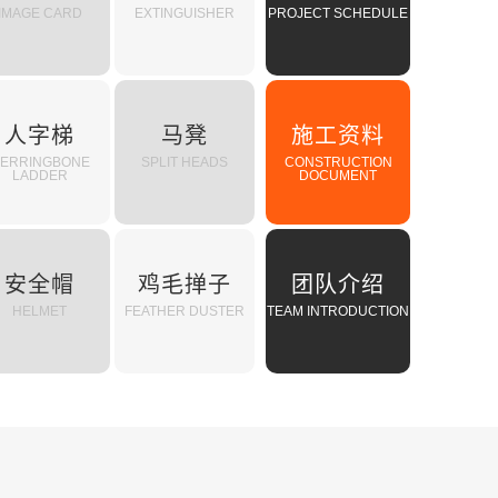
IMAGE CARD
EXTINGUISHER
PROJECT SCHEDULE
人字梯
马凳
施工资料
ERRINGBONE
SPLIT HEADS
CONSTRUCTION
LADDER
DOCUMENT
安全帽
鸡毛掸子
团队介绍
HELMET
FEATHER DUSTER
TEAM INTRODUCTION