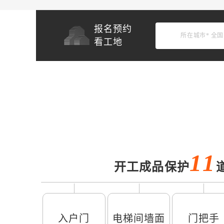
报名预约
所在城市*
全国
看工地
11
开工成品保护
入户门
电梯间墙面
门把手