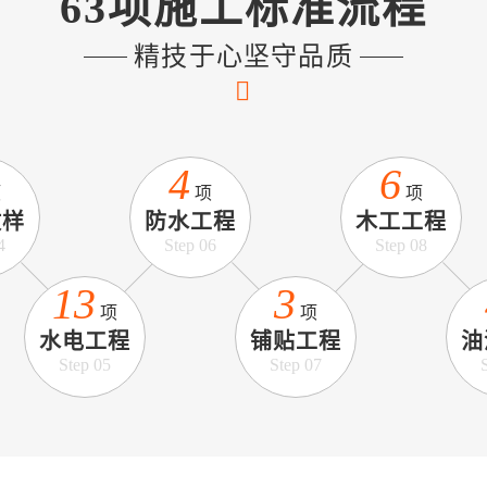
63项施工标准流程
精技于心坚守品质
4
6
项
项
项
放样
防水工程
木工工程
4
Step 06
Step 08
13
3
项
项
水电工程
铺贴工程
油
Step 05
Step 07