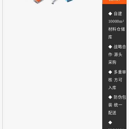
◆ 自建
10000m²
材料仓储
库
◆ 战略合
作·源头
采购
◆ 多重审
核·方可
入库
◆ 防伪包
装·统一
配送
◆