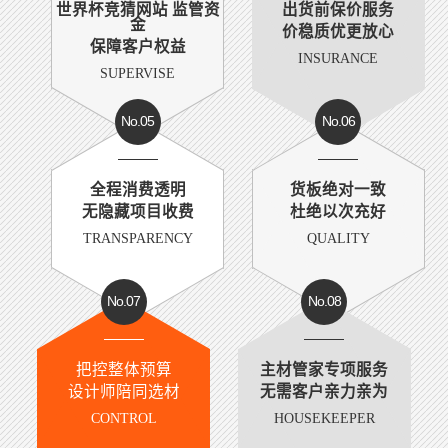
世界杯竞猜网站 监管资
出货前保价服务
金
价稳质优更放心
保障客户权益
INSURANCE
SUPERVISE
No.05
No.06
全程消费透明
货板绝对一致
无隐藏项目收费
杜绝以次充好
TRANSPARENCY
QUALITY
No.07
No.08
把控整体预算
主材管家专项服务
设计师陪同选材
无需客户亲力亲为
CONTROL
HOUSEKEEPER