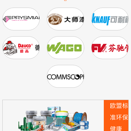
普睿司曼
美国大师漆
德高
德国WAGO
美国康普
欧盟标
准
环保
健康