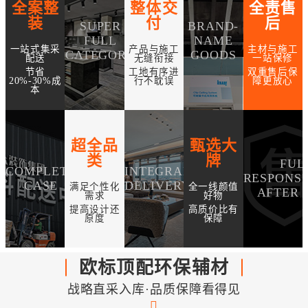
全案整
整体交
全责售
装
付
后
SUPER
BRAND-
FULL
NAME
一站式集采
产品与施工
主材与施工
CATEGORY
GOODS
配送
无缝衔接
一站保修
节省
工地有序进
双重售后保
20%-30%成
行不耽误
障更放心
本
超全品
甄选大
类
牌
FUL
COMPLETE
INTEGRAL
RESPONSI
CASE
DELIVERY
满足个性化
全一线颜值
AFTER 
需求
好物
提高设计还
高质价比有
原度
保障
欧标顶配环保辅材
战略直采入库·品质保障看得见