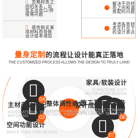
忽略材质之
解决不同材
间的关系，出
质之间和谐
现无法收口/拼
搭配的问题
接等问题
考虑各类材
感性购买某
质在灯光下
项材料而导致
的设计表达
设计成本增加
不同材料之
间拼接/收
口落地处理
量身定制
的流程让设计能真正落地
THE CUSTOMIZED PROCESS ALLOWS THE DESIGN TO TRULY LAND
实用性与审
美之间的平
衡与协调
家具/软装设计
FURNITURE SOFT
DECORATION DESIGN
04
施工及后续服务
整体调性确立
主材产品搭配
设计成果
CONSTRUCTION AND
ESTABLISHMENT OF
MAIN MATERIAL PRODUCT
DESIGNRESULTS
FOLLOW-UP SERVICES
05
GLOBAL TONALITY
MATCHING
03
06
02
空间功能设计
SPACE FUNCTION DESIGN
07