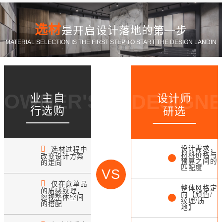
选材
是开启设计落地的第一步
MATERIAL SELECTION IS THE FIRST STEP TO START THE DESIGN LANDIN
OWNER'S CHOICE
DESIGNE
业主自
设计师
行选购
研选
设计需求，
选材过程中
材料价格与
改变设计方案
预算之间的
的走向
匹配度
VS
仅在意单品
整体风格定
的质感纹理，
向【颜色/
忽视整体空间
纹理/质
的搭配
地】