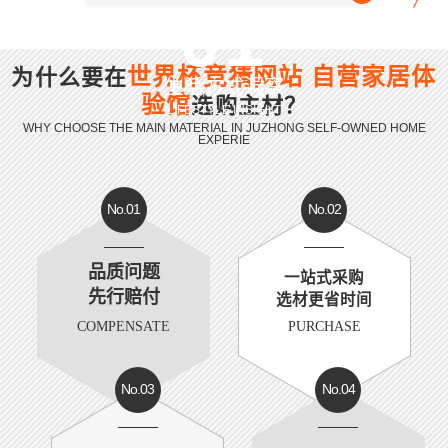
01
世界杯竞猜网站 自营家居体
为什么要在
生活方式洞察
验馆
选购主材？
LIFESTYLE INSIGHT
WHY CHOOSE THE MAIN MATERIAL IN JUZHONG SELF-OWNED HOME
EXPERIE
No.01
No.02
品质问题
一站式采购
先行赔付
选材更省时间
COMPENSATE
PURCHASE
No.03
No.04