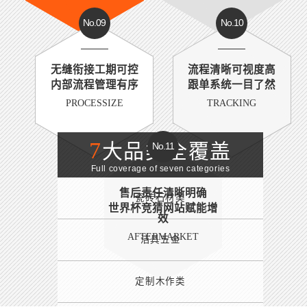
No.09
No.10
无缝衔接工期可控
流程清晰可视度高
内部流程管理有序
跟单系统一目了然
PROCESSIZE
TRACKING
7
大品类全覆盖
No.11
Full coverage of seven categories
售后责任清晰明确
瓷砖石材类
世界杯竞猜网站赋能增
效
AFTERMARKET
洁具五金
定制木作类