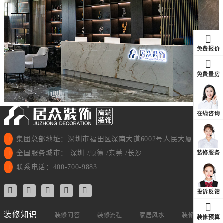
免费报价
免费量房
在线咨询
集团总部地址：深圳市福田区深南大道6002号人民大厦11楼
全国服务城市： 深圳 /顺德 /东莞 /长沙
装修服务
联系电话：400-700-9883
投诉反馈
装修知识
装修问答
装修流程
家居风水
装修视频
装修预算