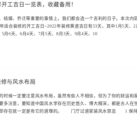
装修开工吉日一览表，收藏备用！
、结婚、乔迁等重要的事情上，我们都会选一个吉利的日子。本次内
2年适合装修的开工吉日~2022年装修黄道吉日有53天，其中1月5天、2
、5月6天、6月4天、7月5天、8月3天、9月4天、10
装修与风水布局
时候一定要注意风水布局，虽然有些人不相信，但为了你的财运和
要多注意，要知道中国风水学存在历史悠久、博大精深，都是古人在
即存在就一定是有它的道理的。 门厅过道家装风水禁忌 1.保