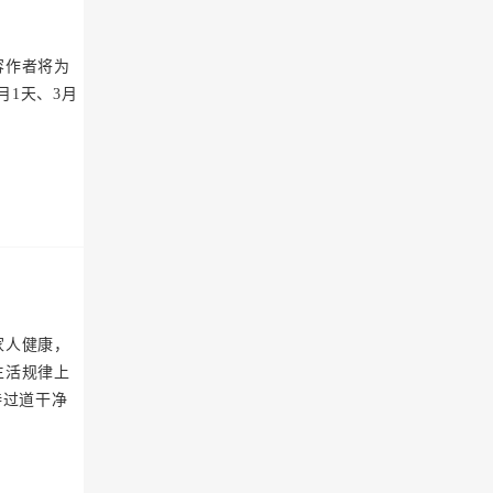
容作者将为
月1天、3月
家人健康，
生活规律上
持过道干净