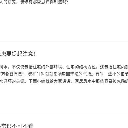
大的讲究，装修有那些忌讳你知道吗？
患要提起注意!
风水，不仅仅包括住宅的外部环境、住宅的结构方位，还包括住宅内
”万物皆有灵“，都在时时刻刻影响周围环境的气场。有时一些小的细
水好坏的关键。下面小编就给大家讲讲，家居风水中那些容易被忽略
小常识不可不看