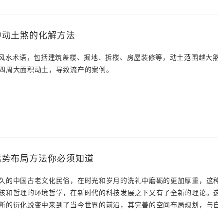
中动土煞的化解方法
自风水术语，包括建筑盖楼、掘地、拆楼、房屋装修等，动土范围越大
四周大面积动土，导致流产的案例。
运势布局方法你必须知道
久的中国古老文化民俗，在时光和岁月的洗礼中磨砺的更加厚重，这
核和哲理的环境哲学，在新时代的科技发展之下又有了全新的理论。
断的衍化蜕变中来到了当今世界的前沿，其完善的空间布局规划，与