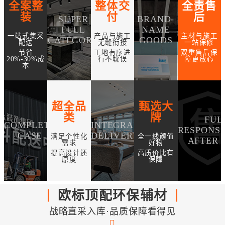
全案整
整体交
全责售
装
付
后
SUPER
BRAND-
FULL
NAME
一站式集采
产品与施工
主材与施工
CATEGORY
GOODS
配送
无缝衔接
一站保修
节省
工地有序进
双重售后保
20%-30%成
行不耽误
障更放心
本
超全品
甄选大
类
牌
FUL
COMPLETE
INTEGRAL
RESPONSI
CASE
DELIVERY
满足个性化
全一线颜值
AFTER 
需求
好物
提高设计还
高质价比有
原度
保障
欧标顶配环保辅材
战略直采入库·品质保障看得见