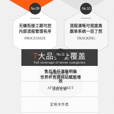
No.09
No.10
无缝衔接工期可控
流程清晰可视度高
内部流程管理有序
跟单系统一目了然
PROCESSIZE
TRACKING
7
大品类全覆盖
No.11
Full coverage of seven categories
售后责任清晰明确
瓷砖石材类
世界杯竞猜网站赋能增
效
AFTERMARKET
洁具五金
定制木作类