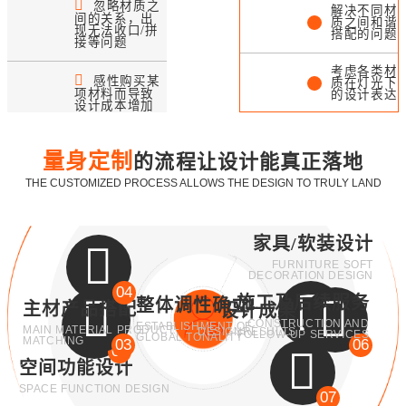
忽略材质之
解决不同材
间的关系，出
质之间和谐
现无法收口/拼
搭配的问题
接等问题
考虑各类材
感性购买某
质在灯光下
项材料而导致
的设计表达
设计成本增加
不同材料之
间拼接/收
口落地处理
量身定制
的流程让设计能真正落地
THE CUSTOMIZED PROCESS ALLOWS THE DESIGN TO TRULY LAND
实用性与审
美之间的平
衡与协调
家具/软装设计
FURNITURE SOFT
DECORATION DESIGN
04
施工及后续服务
整体调性确立
主材产品搭配
设计成果
CONSTRUCTION AND
ESTABLISHMENT OF
MAIN MATERIAL PRODUCT
DESIGNRESULTS
FOLLOW-UP SERVICES
05
GLOBAL TONALITY
MATCHING
03
06
02
空间功能设计
SPACE FUNCTION DESIGN
07