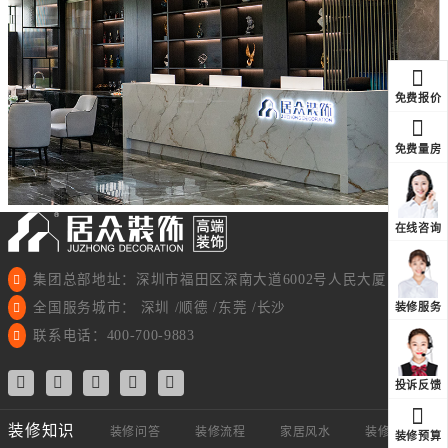
免费报价
免费量房
在线咨询
集团总部地址：深圳市福田区深南大道6002号人民大厦11楼
全国服务城市： 深圳 /顺德 /东莞 /长沙
装修服务
联系电话：400-700-9883
投诉反馈
装修知识
装修问答
装修流程
家居风水
装修视频
装修预算