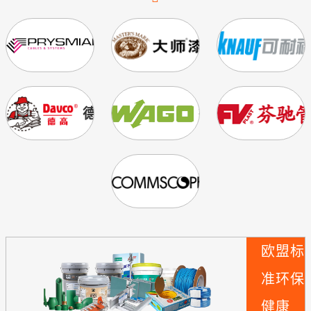
普睿司曼
美国大师漆
德高
德国WAGO
美国康普
欧盟标
准
环保
健康