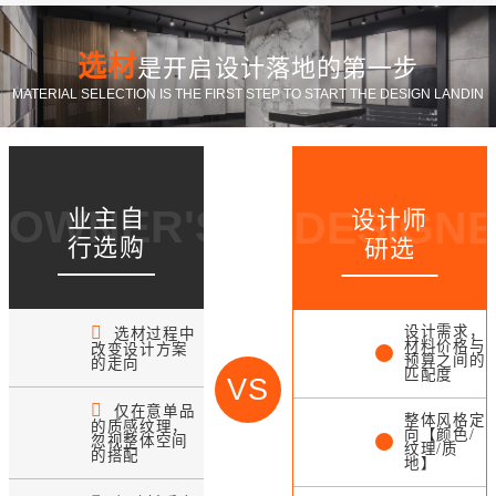
选材
是开启设计落地的第一步
MATERIAL SELECTION IS THE FIRST STEP TO START THE DESIGN LANDIN
OWNER'S CHOICE
DESIGNE
业主自
设计师
行选购
研选
设计需求，
选材过程中
材料价格与
改变设计方案
预算之间的
的走向
匹配度
VS
仅在意单品
整体风格定
的质感纹理，
向【颜色/
忽视整体空间
纹理/质
的搭配
地】