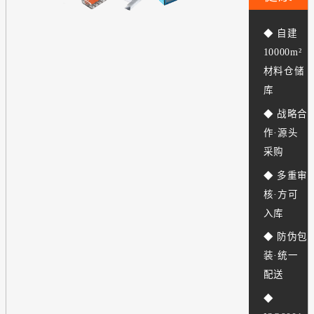
◆ 自建
10000m²
材料仓储
库
◆ 战略合
作·源头
采购
◆ 多重审
核·方可
入库
◆ 防伪包
装·统一
配送
◆