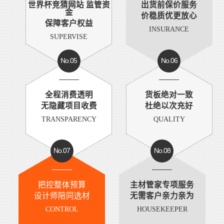
世界杯竞猜网站 监管资
出货前保价服务
金
价稳质优更放心
保障客户权益
INSURANCE
SUPERVISE
No.05
No.06
全程消费透明
货板绝对一致
无隐藏项目收费
杜绝以次充好
TRANSPARENCY
QUALITY
No.07
No.08
把控整体预算
主材管家专项服务
设计师陪同选材
无需客户亲力亲为
CONTROL
HOUSEKEEPER