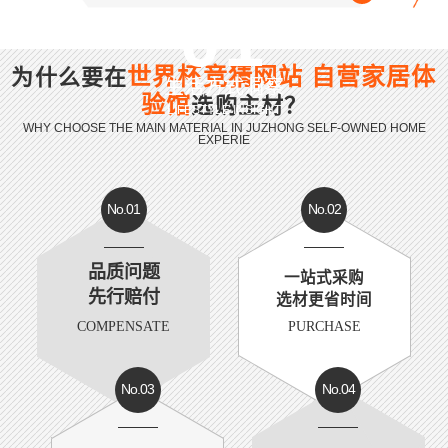
01
世界杯竞猜网站 自营家居体
为什么要在
生活方式洞察
验馆
选购主材？
LIFESTYLE INSIGHT
WHY CHOOSE THE MAIN MATERIAL IN JUZHONG SELF-OWNED HOME
EXPERIE
No.01
No.02
品质问题
一站式采购
先行赔付
选材更省时间
COMPENSATE
PURCHASE
No.03
No.04