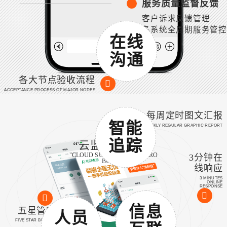
服务质量监督反馈
客户诉求反馈管理
各系统全周期服务管控
在线
沟通
各大节点验收流程
ACCEPTANCE PROCESS OF MAJOR NODES
每周定时图文汇报
智能
WEEKLY REGULAR GRAPHIC REPORT
追踪
“云监工”微管家
"CLOUD SUPERVISOR" MICRO
3分钟在
BUTLER
线响应
3 MINUTES
ONLINE
RESPONSE
信息
五星管家服务
人员
FIVE STAR BUTLER SERVICE