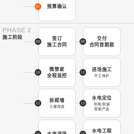
预算确认
07
PHASE 2
施工阶段
签订
交付
08
09
施工合同
合同首期款
微管家
进场施工
10
11
全程监控
开工保护
水电定位
拆砌墙
12
13
机电/软装
土建改造
智能产品
水电工程
水电进场
14
15