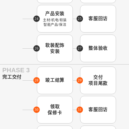
产品安装
客服回访
24
25
主材/机电/软装
智能产品/保洁
软装配饰
整体验收
26
27
安装
PHASE 3
完工交付
交付
竣工结算
28
29
项目尾款
领取
客服回访
30
31
保修卡