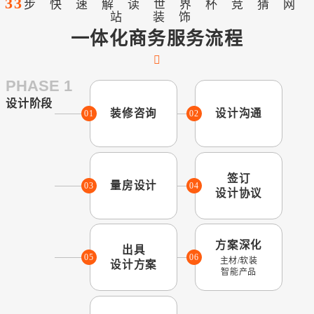
33
步快速解读世界杯竞猜网
站 装饰
一体化商务服务流程
PHASE 1
设计阶段
装修咨询
设计沟通
01
02
签订
量房设计
03
04
设计协议
方案深化
出具
05
06
主材/软装
设计方案
智能产品