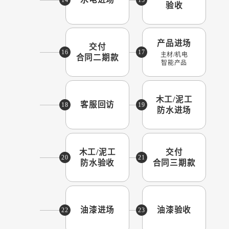
验收
产品进场
交付
16
17
主材/机电
合同二期款
智能产品
木工/泥工
客服回访
18
19
防水进场
木工/泥工
交付
20
21
防水验收
合同三期款
油漆进场
油漆验收
22
23