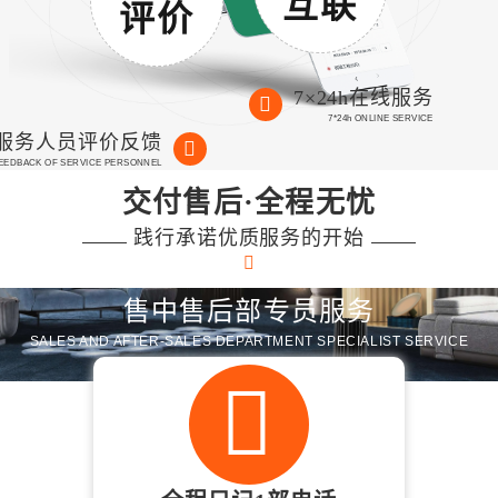
互联
评价
7×24h在线服务
7*24h ONLINE SERVICE
服务人员评价反馈
FEEDBACK OF SERVICE PERSONNEL
交付售后·全程无忧
践行承诺优质服务的开始
售中售后部专员服务
SALES AND AFTER-SALES DEPARTMENT SPECIALIST SERVICE