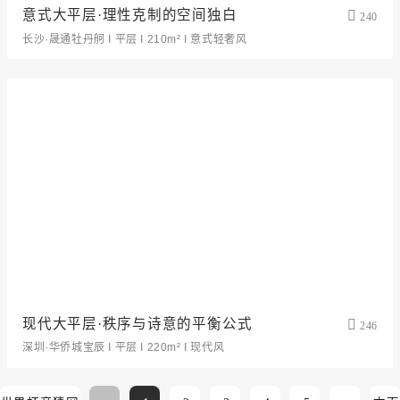
意式大平层·理性克制的空间独白
240
长沙·晟通牡丹舸 I 平层 I 210m² I 意式轻奢风
现代大平层·秩序与诗意的平衡公式
246
深圳·华侨城宝辰 I 平层 I 220m² I 现代风