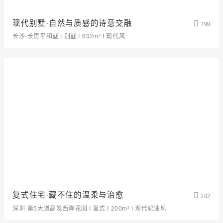
现代别墅·自然与质感的诗意交融
799
长沙·长房平和墅 I 别墅 I 632m² I 现代风
复式住宅·藏不住的温柔与治愈
282
深圳·第5大道高发西岸花园 I 复式 I 200m² I 现代奶油风