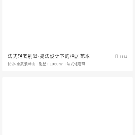
法式轻奢别墅·减法设计下的栖居范本
1114
长沙·京武浪琴山 I 别墅 I 1060m² I 法式轻奢风