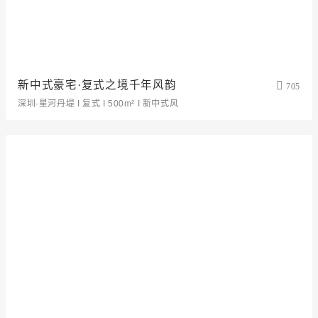
新中式豪宅·复式之境千年风韵
705
深圳·星河丹堤 I 复式 I 500m² I 新中式风