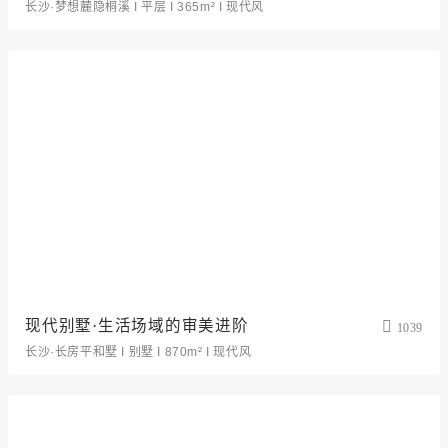
长沙·梦想麓隐桐溪 I 平层 I 365m² I 现代风
现代别墅·生活场域的审美进阶
1039
长沙·长房平和墅 I 别墅 I 870m² I 现代风