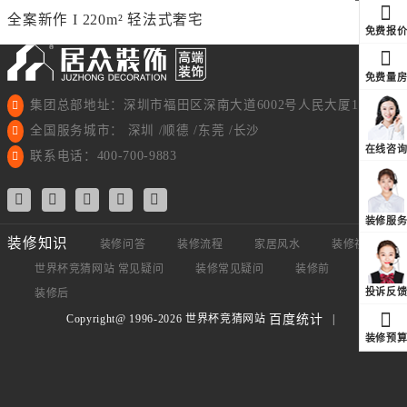
全案新作 I 220m² 轻法式奢宅
免费报
免费量
集团总部地址：深圳市福田区深南大道6002号人民大厦11楼
全国服务城市： 深圳 /顺德 /东莞 /长沙
在线咨
联系电话：400-700-9883
装修服
装修知识
装修问答
装修流程
家居风水
装修视频
世界杯竞猜网站 常见疑问
装修常见疑问
装修前
装修中
投诉反
装修后
Copyright@ 1996-2026 世界杯竞猜网站
|
百度统计
装修预