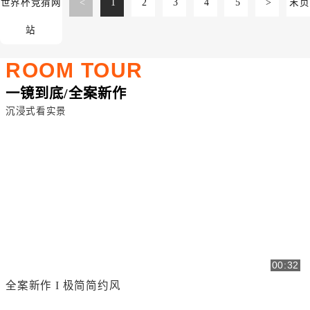
世界杯竞猜网
<
1
2
3
4
5
>
末页
站
ROOM TOUR
一镜到底/全案新作
沉浸式看实景
00:32
全案新作 I 极简简约风