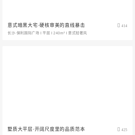
意式暗黑大宅·硬核审美的直线暴击
414
长沙·保利国际广场 I 平层 I 240m² I 意式轻奢风
墅质大平层·开阔尺度里的品质范本
425