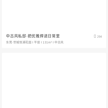
中古风私邸·把优雅焊进日常里
204
东莞·世城悦湖花园 I 平层 I 131m² I 中古风