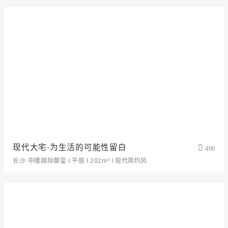
现代大宅·为生活的可能性留白
406
长沙·中隆国际御玺 I 平层 I 202m² I 现代简约风