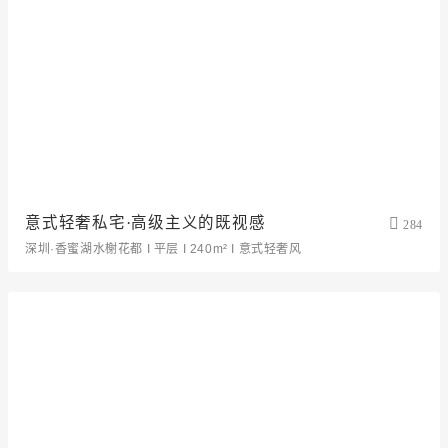
意式轻奢私宅·高级主义的既视感
284
深圳·香蜜湖水榭花都 I 平层 I 240m² I 意式轻奢风