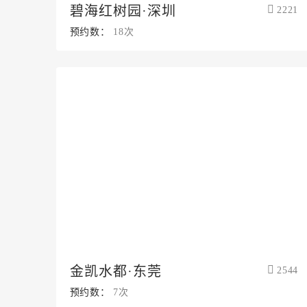
碧海红树园·深圳
2221
预约数：
18次
金凯水都·东莞
2544
预约数：
7次