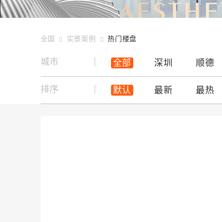
全国
实景案例
热门楼盘
城市
全部
深圳
顺德
排序
默认
最新
最热