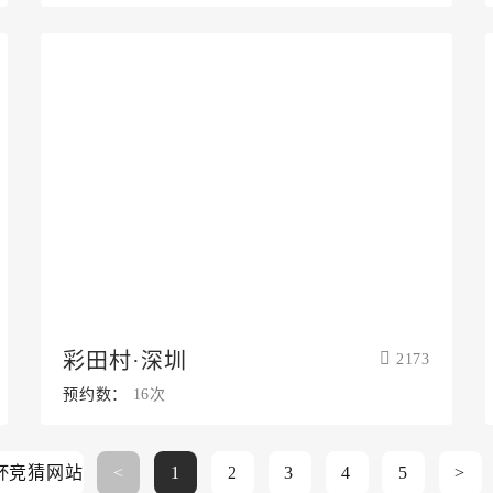
彩田村·深圳
2173
预约数：
16次
杯竞猜网站
<
1
2
3
4
5
>