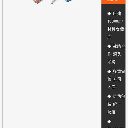
◆ 自建
10000m²
材料仓储
库
◆ 战略合
作·源头
采购
◆ 多重审
核·方可
入库
◆ 防伪包
装·统一
配送
◆