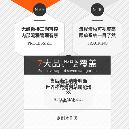
No.09
No.10
无缝衔接工期可控
流程清晰可视度高
内部流程管理有序
跟单系统一目了然
PROCESSIZE
TRACKING
7
大品类全覆盖
No.11
Full coverage of seven categories
售后责任清晰明确
瓷砖石材类
世界杯竞猜网站赋能增
效
AFTERMARKET
洁具五金
定制木作类