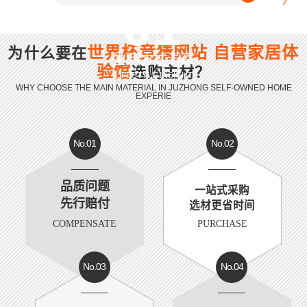
01
世界杯竞猜网站 自营家居体
为什么要在
生活方式洞察
验馆
选购主材？
LIFESTYLE INSIGHT
WHY CHOOSE THE MAIN MATERIAL IN JUZHONG SELF-OWNED HOME
EXPERIE
No.01
No.02
品质问题
一站式采购
先行赔付
选材更省时间
COMPENSATE
PURCHASE
No.03
No.04