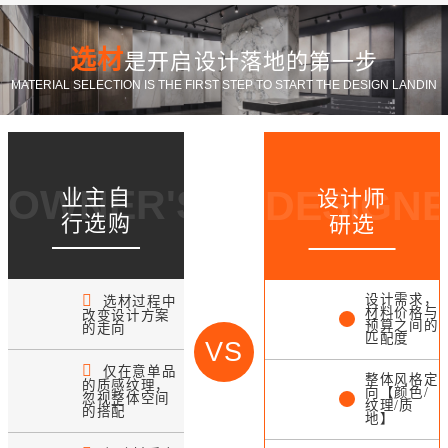
选材
是开启设计落地的第一步
MATERIAL SELECTION IS THE FIRST STEP TO START THE DESIGN LANDIN
OWNER'S CHOICE
DESIGNE
业主自
设计师
行选购
研选
设计需求，
选材过程中
材料价格与
改变设计方案
预算之间的
的走向
匹配度
VS
仅在意单品
整体风格定
的质感纹理，
向【颜色/
忽视整体空间
纹理/质
的搭配
地】