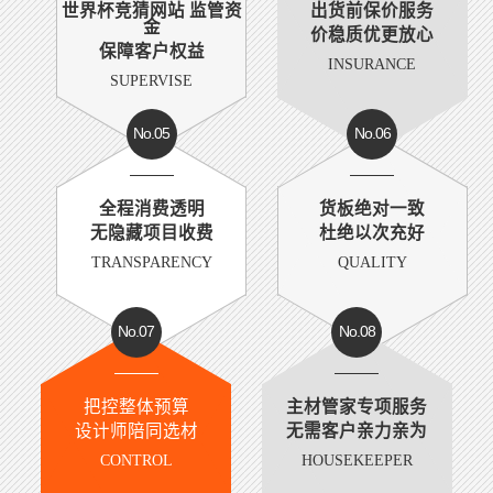
世界杯竞猜网站 监管资
出货前保价服务
金
价稳质优更放心
保障客户权益
INSURANCE
SUPERVISE
No.05
No.06
全程消费透明
货板绝对一致
无隐藏项目收费
杜绝以次充好
TRANSPARENCY
QUALITY
No.07
No.08
把控整体预算
主材管家专项服务
设计师陪同选材
无需客户亲力亲为
CONTROL
HOUSEKEEPER