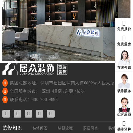
免费报价
免费量房
在线咨询
集团总部地址：深圳市福田区深南大道6002号人民大厦11楼
全国服务城市： 深圳 /顺德 /东莞 /长沙
装修服务
联系电话：400-700-9883
投诉反馈
装修知识
装修问答
装修流程
家居风水
装修视频
装修预算