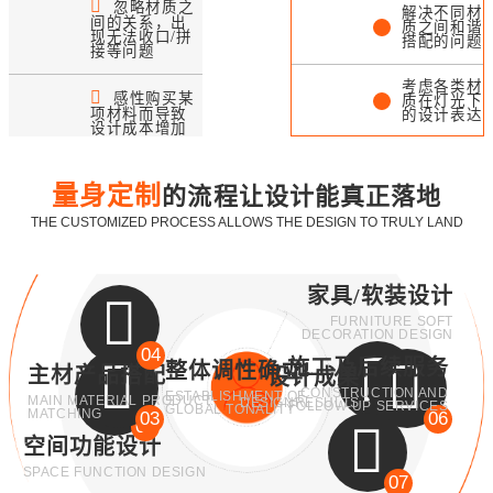
忽略材质之
解决不同材
间的关系，出
质之间和谐
现无法收口/拼
搭配的问题
接等问题
考虑各类材
感性购买某
质在灯光下
项材料而导致
的设计表达
设计成本增加
不同材料之
间拼接/收
口落地处理
量身定制
的流程让设计能真正落地
THE CUSTOMIZED PROCESS ALLOWS THE DESIGN TO TRULY LAND
实用性与审
美之间的平
衡与协调
家具/软装设计
FURNITURE SOFT
DECORATION DESIGN
04
施工及后续服务
整体调性确立
主材产品搭配
设计成果
CONSTRUCTION AND
ESTABLISHMENT OF
MAIN MATERIAL PRODUCT
DESIGNRESULTS
FOLLOW-UP SERVICES
05
GLOBAL TONALITY
MATCHING
03
06
02
空间功能设计
SPACE FUNCTION DESIGN
07