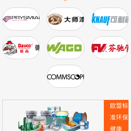
普睿司曼
美国大师漆
德高
德国WAGO
美国康普
欧盟标
准
环保
健康