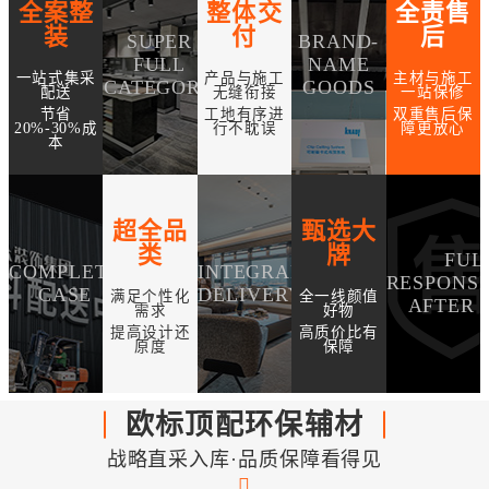
全案整
整体交
全责售
装
付
后
SUPER
BRAND-
FULL
NAME
一站式集采
产品与施工
主材与施工
CATEGORY
GOODS
配送
无缝衔接
一站保修
节省
工地有序进
双重售后保
20%-30%成
行不耽误
障更放心
本
超全品
甄选大
类
牌
FUL
COMPLETE
INTEGRAL
RESPONSI
CASE
DELIVERY
满足个性化
全一线颜值
AFTER 
需求
好物
提高设计还
高质价比有
原度
保障
欧标顶配环保辅材
战略直采入库·品质保障看得见