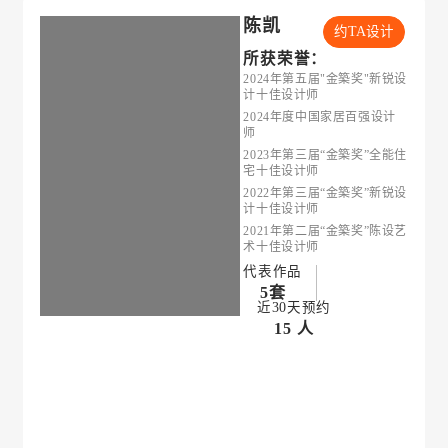
陈凯
约TA设计
所获荣誉：
2024年第五届"金築奖"新锐设
计十佳设计师
2024年度中国家居百强设计
师
2023年第三届“金築奖”全能住
宅十佳设计师
2022年第三届“金築奖”新锐设
计十佳设计师
2021年第二届“金築奖”陈设艺
术十佳设计师
代表作品
5套
近30天预约
15 人