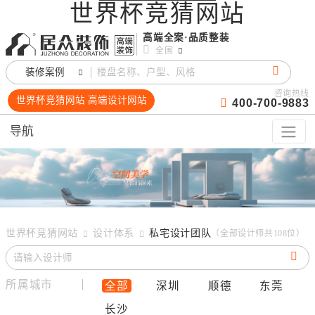
世界杯竞猜网站
高端全案·品质整装
全国
装修案例
咨询热线
世界杯竞猜网站 高端设计网站
400-700-9883
导航
世界杯竞猜网站
设计体系
私宅设计团队
（全部设计师共108位）
所属城市
全部
深圳
顺德
东莞
长沙