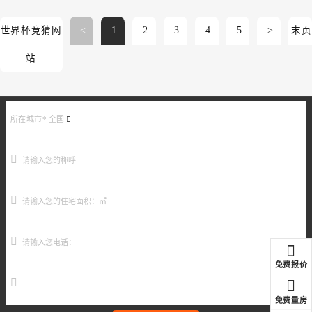
世界杯竞猜网
<
1
2
3
4
5
>
末页
站
所在城市*
全国
免费报价
元
免费量房