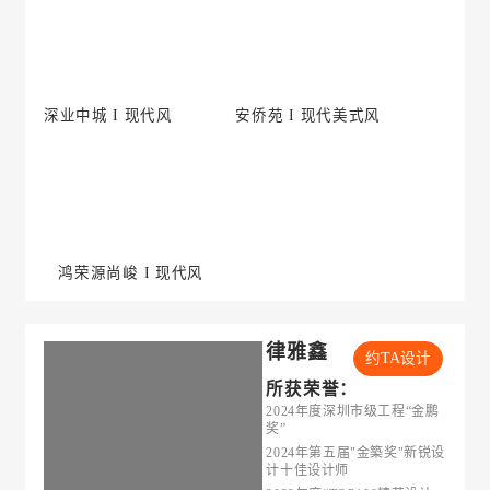
深业中城 I 现代风
安侨苑 I 现代美式风
鸿荣源尚峻 I 现代风
律雅鑫
约TA设计
所获荣誉：
2024年度深圳市级工程“金鹏
奖”
2024年第五届"金築奖"新锐设
计十佳设计师