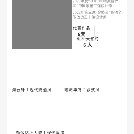
2023年度“TOP100精英设计
师”中国家居百强设计师
2022年第三届“金築奖”豪宅全
能改造王十佳设计师
代表作品
6套
近30天预约
6 人
海云轩 I 现代奶油风
曦湾华府 I 欧式风
勤诚达正大城 I 现代混搭