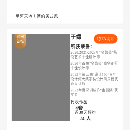
星河天地 I 简约美式风
于嫘
官网
约TA设计
首推
所获荣誉：
2020/2021/2023年“金築奖”陈
设艺术十佳设计师
2020年首届“金築奖”豪宅别墅
十佳设计师
2022年第五届“设计100”青年
设计师大奖家装设计风云榜优
秀设计师
2022年度深圳装饰“金鹏奖”获
奖者
代表作品
4套
近30天预约
24 人