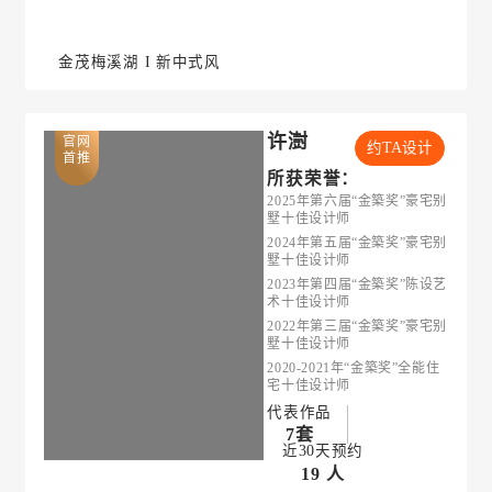
金茂梅溪湖 I 新中式风
许澍
官网
约TA设计
首推
所获荣誉：
2025年第六届“金築奖”豪宅别
墅十佳设计师
2024年第五届“金築奖”豪宅别
墅十佳设计师
2023年第四届“金築奖”陈设艺
术十佳设计师
2022年第三届“金築奖”豪宅别
墅十佳设计师
2020-2021年“金築奖”全能住
宅十佳设计师
代表作品
7套
近30天预约
19 人