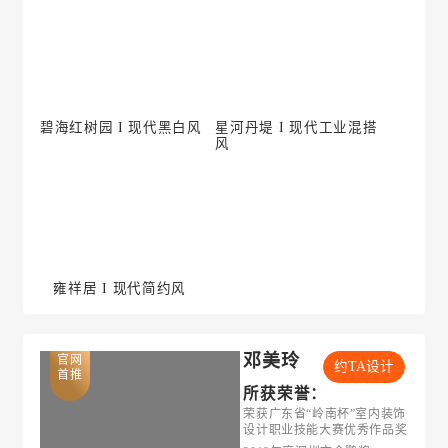
碧海红树园 I 现代黑白风
星河丹堤 I 现代工业混搭
风
雍祥居 I 现代简约风
邓美玲
官网
约TA设计
首推
所获荣誉：
荣获广东省“岭南杯”室内装饰
设计职业技能大赛优秀作品奖