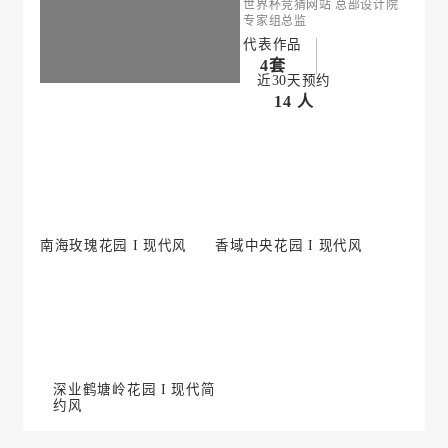
世界杯竞猜网站 总部设计院
专家组总监
代表作品
4套
近30天预约
14 人
南海玫瑰花园 I 现代风
香域中央花园 I 现代风
深业鹤塘岭花园 I 现代简
约风