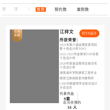
排 序
推荐
预约数
案例数
江祥文
官网
约TA设计
首推
所获荣誉：
2025年第六届金築奖豪宅别
墅十佳设计师TOP3
2022-2023年金築奖TOP创意
十佳设计师
2020年首届金築奖全能住宅
十佳设计师
湖南城市学院建筑工程专业
国家注册高级室内建筑师
CIID中国建筑学会室内设计
分会会员
代表作品
9套
近30天预约
16 人