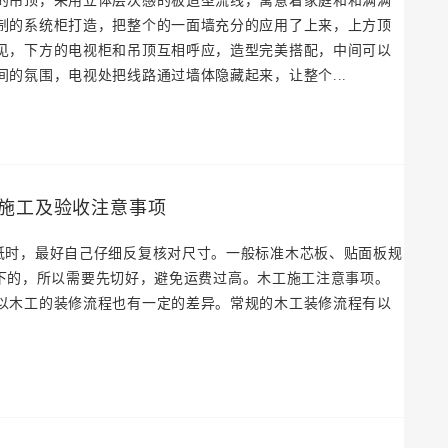
的吊顶，采用立体层次感的板造型流线，寓意着家庭和和满满
制的系统柜打造，把整个的一面墙充分的应用了上来，上方顶
见，下方的电视柜和吊顶互相呼应，造型完美搭配，中间可以
的氛围，电视处把线路通过墙体隐藏起来，让整个...
施工及验收注意事项
纸时，最好自己仔细反复核对尺寸。一般标准木芯板、贴面板规
是放不下的，所以需要先切好，避免运费过高。木工施工注意事项。
以木工的装修流程也有一定的差异。常规的木工装修流程有以