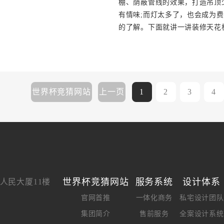
棚、荫蔽管线的效果，打造吊顶
有情味;而灯太多了，也会成为
的了解。下面就讲一讲装修天花
世界杯竞猜网站
上一页
1
2
3
4
世界杯竞猜网站
服务系统
设计体系
人民大厦11楼
官网首推
一体化商务
私宅设计团队
集团简介
售前服务
全案设计系统