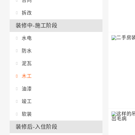
合同
拆改
装修中-施工阶段
水电
防水
泥瓦
木工
油漆
竣工
软装
装修后-入住阶段