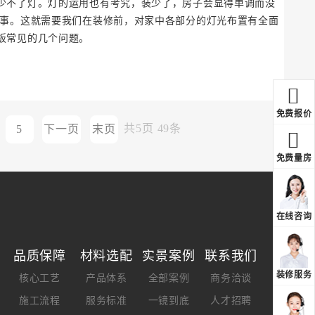
少不了灯。灯的运用也有考究，装少了，房子会显得单调而没
费事。这就需要我们在装修前，对家中各部分的灯光布置有全面
板常见的几个问题。
免费报价
共
5
页
49
条
5
下一页
末页
免费量房
在线咨询
品质保障
材料选配
实景案例
联系我们
装修服务
核心工艺
产品体系
全部案例
商务洽谈
施工流程
服务标准
一镜到底
人才招聘