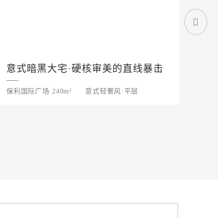
意式暗黑大宅·硬核审美的直线暴击
现
保利国际广场·240m²
意式轻奢风·平层
长房