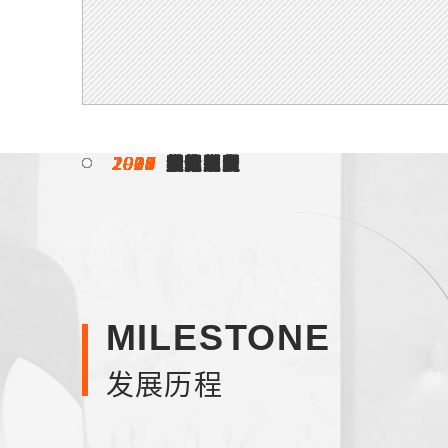
1996
1998
2000
2003
2004
2005
2007
2008
2009
2012
2013
2015
2017
2018
2019
2020
2021
2022
2023
2024
2025
入驻
引领
奠定方向
全新定位
扩大版图
变革颠覆
荣耀满贯
双甲资质
墅造实力
屡获殊荣
质的飞跃
细分产业
模式创新
超越改变
实力见证
逆势而上
蓄势而发
稳中求进
守正蜕变
全新征程
韧性增长
MILESTONE
发展历程