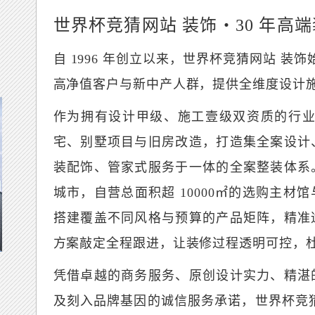
世界杯竞猜网站 装饰・30 年高
自 1996 年创立以来，世界杯竞猜网站 装
高净值客户与新中产人群，提供全维度设计
作为拥有设计甲级、施工壹级双资质的行业
宅、别墅项目与旧房改造，打造集全案设计
装配饰、管家式服务于一体的全案整装体系
城市，自营总面积超 10000㎡的选购主
搭建覆盖不同风格与预算的产品矩阵，精准
方案敲定全程跟进，让装修过程透明可控，
凭借卓越的商务服务、原创设计实力、精湛
及刻入品牌基因的诚信服务承诺，世界杯竞