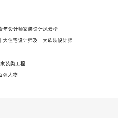
0”青年设计师家装设计风云榜
“十大住宅设计师及十大软装设计师
师
”家装类工程
计百强人物
创新大赛“红鼎风尚TOP10”
师
计百强人物