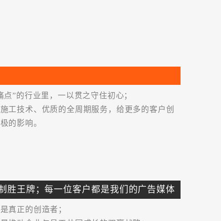
宅软装设计”
等奖
类工程“金鹏奖”
装饰实例大奖赛金/银奖
“优秀奖”
痛点”的行业里，一以贯之守住初心；
的施工技术、优质的全周期服务，给更多的客户创
第二届中国（深圳）国际文化产业博览交易会中国创意设计大奖住宅装饰设计“优秀奖”
积极的影响。
崇家装设计师”称号及“设计师提名奖”
奖
宅）室内设计明星大赛银奖、铜奖
制胜王牌；每一位客户都是我们的广告媒体
、是真正的创造者；