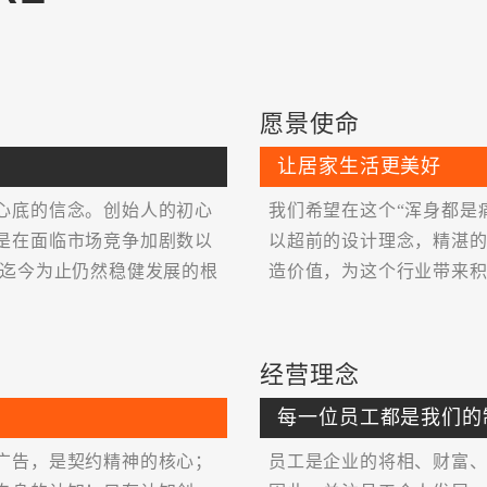
金堂奖“2020年度杰出一私
2020年“岭南杯”住宅类一
2019年度深圳市装饰家装
愿景使命
第二届“欧典杯”全国居室
让居家生活更美好
第六届中国室内设计双年展
心底的信念。创始人的初心
我们希望在这个“浑身都是
是在面临市场竞争加剧数以
以超前的设计理念，精湛
饰迄今为止仍然稳健发展的根
造价值，为这个行业带来
2008年“深圳十大最受尊
IDCF2008最佳展示设计大
经营理念
2007年威能杯中国（住
每一位员工都是我们的
广告，是契约精神的核心；
员工是企业的将相、财富