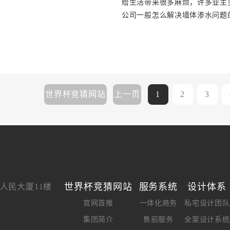
给生活带来很多麻烦，许多业主
公司一般怎么解决墙体渗水问题
世界杯竞猜网站
上一页
1
2
3
世界杯竞猜网站
服务系统
设计体系
人民大厦11楼
官网首推
一体化商务
私宅设计团队
集团简介
售前服务
全案设计系统