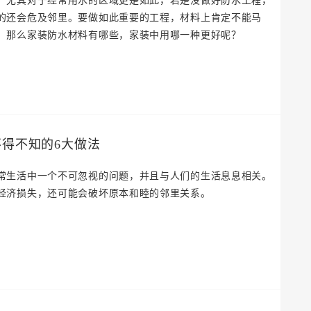
，尤其对于经常用水的区域更是如此，若是没做好防水工程，
的还会危及邻里。要做如此重要的工程，材料上肯定不能马
，那么家装防水材料有哪些，家装中用哪一种更好呢？
卫生间怎样做防水 不得不知的6大做法
常生活中一个不可忽视的问题，并且与人们的生活息息相关。
经济损失，还可能会破坏原本和睦的邻里关系。