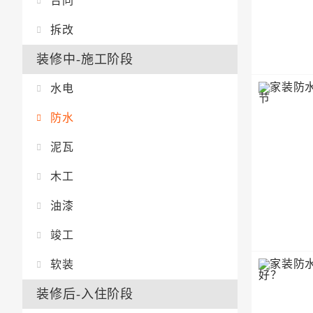
合同
拆改
装修中-施工阶段
水电
防水
泥瓦
木工
油漆
竣工
软装
装修后-入住阶段