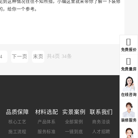
见到这种情况往往不知所措，小编这里就来带你了解一下装修
的，给你一个参考。
免费报价
共
4
页
34
条
4
下一页
末页
免费量房
在线咨询
品质保障
材料选配
实景案例
联系我们
装修服务
核心工艺
产品体系
全部案例
商务洽谈
施工流程
服务标准
一镜到底
人才招聘