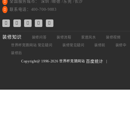
全国服务城市： 深圳 /顺德 /东莞 /长沙
联系电话：400-700-9883
装修知识
装修问答
装修流程
家居风水
装修视频
世界杯竞猜网站 常见疑问
装修常见疑问
装修前
装修中
装修后
Copyright@ 1996-2026 世界杯竞猜网站
|
百度统计