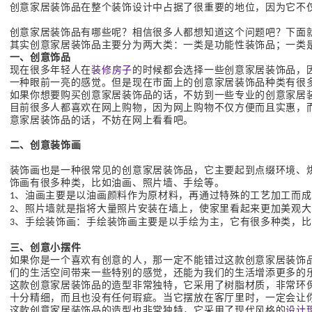
创意家居装饰品在整个装饰设计中占据了很重要的地位，因为它不
创意家居装饰品有哪些呢？相信很多人都想知道这个问题吧？下面
其实创意家居装饰品主要分为两大类：一类是功能性装饰品；一类
一、创意饰品
现在很多年轻人在
装修房子
的时候都会选择一些创意家居装饰品，
一种眼前一亮的感觉。但是现在市面上的创意家居装饰品种类有很
如果你想要购买创意家居装饰品的话，不妨到一些专业的创意家居
目前很多人都喜欢在网上购物，因为网上购物不仅方便而且实惠，
意家居装饰品的话，不妨在网上看看吧。
二、
创意装饰画
装饰画也是一种很常见的创意家居装饰品，它主要起到点缀环境、
饰画有很多种类，比如油画、照片墙、手绘等。
、油画主要是以油画颜料作为原材料，再通过特殊的工艺加工而成
1
、照片墙就是指将大量照片安装在墙上，使家里看起来更加美观大
2
、手绘装饰画：手绘装饰画主要是以手绘为主，它有很多种类，比
3
三、创意小摆件
如果你是一个喜欢有创意的人，那一定不能错过这款创意家居装饰
们的生活空间带来一些特别的感觉，还能为我们的生活增添更多的
这款创意家居装饰品的造型非常独特，它采用了树脂材质，非常环
十分精细，而且也没有任何瑕疵。当它摆放在客厅里时，一定会让
这款创意家居装饰品的造型也非常独特，它采用了现代风格的
设计