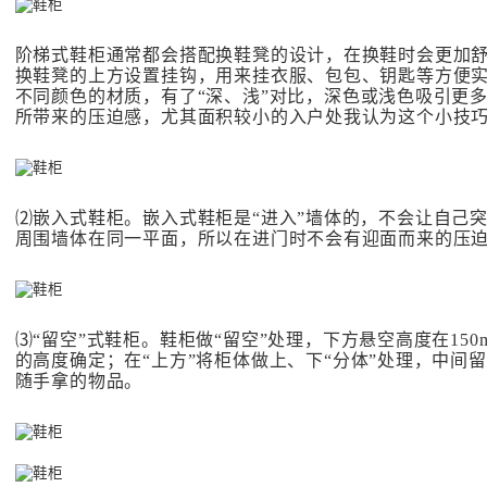
阶梯式鞋柜通常都会搭配换鞋凳的设计，在换鞋时会更加
换鞋凳的上方设置挂钩，用来挂衣服、包包、钥匙等方便实
不同颜色的材质，有了“深、浅”对比，深色或浅色吸引更
所带来的压迫感，尤其面积较小的入户处我认为这个小技
⑵嵌入式鞋柜。嵌入式鞋柜是“进入”墙体的，不会让自己
周围墙体在同一平面，所以在进门时不会有迎面而来的压
⑶“留空”式鞋柜。鞋柜做“留空”处理，下方悬空高度在1
的高度确定；在“上方”将柜体做上、下“分体”处理，中间
随手拿的物品。