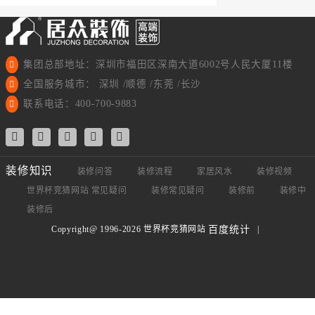
集团总部地址：深圳市福田区深南大道6002号人民大厦11楼
全国服务城市： 深圳 /顺德 /东莞 /长沙
联系电话：400-700-9883
装修知识
装修问答
装修流程
家居风水
装修视频
世界杯竞猜网站 常见疑问
装修常见疑问
装修前
装修中
装修后
Copyright@ 1996-2026 世界杯竞猜网站
|
百度统计