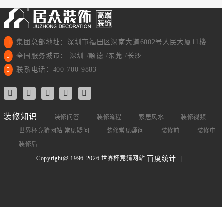
集团总部地址：深圳市福田区深南大道6002号人民大厦11楼
全国服务城市： 深圳 /顺德 /东莞 /长沙
联系电话：400-700-9883
装修知识
装修问答
装修流程
家居风水
装修视频
世界杯竞猜网站 常见疑问
装修常见疑问
装修前
装修中
装修后
Copyright@ 1996-2026 世界杯竞猜网站
|
百度统计