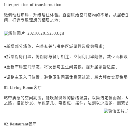
Interpretation of transformation
微调动线布局，升级居住体验。直面原始空间结构的不足，从居者生
间，打造专属理想的栖居之地：
●新增部分墙体，完善玄关与书房区域属性及收纳需求；
●拆除厨房门垛，将厨房与餐厅相连，空间利用率翻倍，减少面积
●重新布局空间形态，将次卧与卫生间置换，提升居家舒适度；
●调整主卫入门位置，避免卫生间离休息区过近，最大程度实现格
01.Living Room客厅
略带质感的空间氛围，能唤起淡淡的情绪温度。以简洁定位而起，
之感，搭配沙发、单色茶几、电视柜、摆件，达到以少胜多、删繁
02.Restaurant餐厅