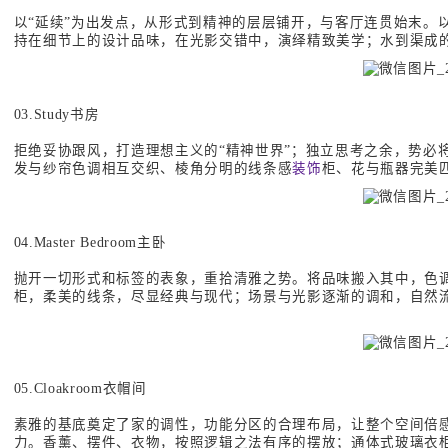
以“延续”为出发点，从形式到精神的层层铺开，与客厅连贯始末。
持在细节上的设计品味，在光影交错中，演绎精致美学；水到渠成
03.Study书房
拒绝妥协跟风，打造理想主义的“精神世界”；独立思考之余，势必
发与纱帘色调相互交织、棱角分明的线条感
装饰
柜、花与瓶器完美
04.Master Bedroom主卧
抛开一切形式和标签的表象，重拾清雅之势。将品味搬入其中，色
柜，柔美的线条，尽显经典与现代；场景与光影逐渐的调和，自然
05.Cloakroom衣帽间
素雅的基底奠定了家的调性，功能分区的合理布局，让整个空间倍感
力。香薰、摆件、衣物，按照逻辑之法有序的摆放；通体式玻璃衣