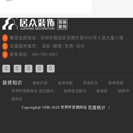
集团总部地址：深圳市福田区深南大道6002号人民大厦11楼
全国服务城市： 深圳 /顺德 /东莞 /长沙
联系电话：400-700-9883
装修知识
装修问答
装修流程
家居风水
装修视频
世界杯竞猜网站 常见疑问
装修常见疑问
装修前
装修中
装修后
Copyright@ 1996-2026 世界杯竞猜网站
|
百度统计