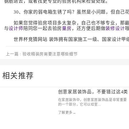
钢筋进去，或者找更专业的验房机构来检查处理。
30、你家的弱电箱生锈了吗？虽然是小问题，但自己花
如果您觉得验房项目多太复杂，自己也不够专业，那最
与
设计师
陪同您一起去验房
量房
，还方便后期做
装修设计
世界杯竞猜网站 装饰拥有国家施工一级、国家设计甲级
上一篇
: 验收精装房需要注意哪些细节
相关推荐
创意家居装饰品，不要错过这4类
在家居装饰中，创意家居装饰品是非常重要
的一个部分，它可以给室...
了解更多→