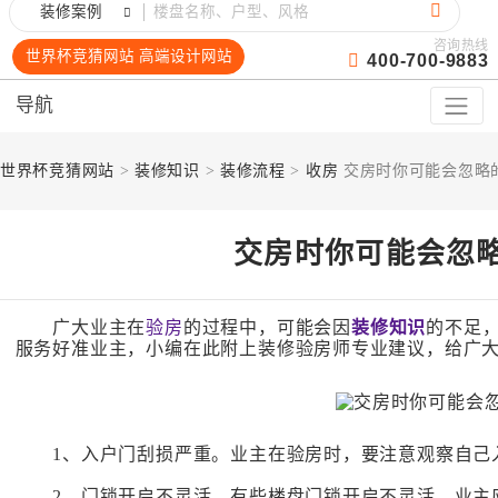
装修案例
咨询热线
世界杯竞猜网站 高端设计网站
400-700-9883
导航
世界杯竞猜网站
>
装修知识
>
装修流程
>
收房
交房时你可能会忽略
交房时你可能会忽略
广大业主在
验房
的过程中，可能会因
装修知识
的不足
服务好准业主，小编在此附上装修验房师专业建议，给广
1、入户门刮损严重。业主在验房时，要注意观察自己入
2、门锁开启不灵活。有些楼盘门锁开启不灵活。业主应