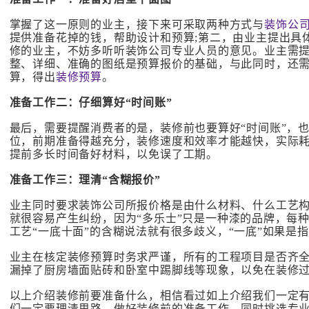
掌握了这一原则的业主，接下来可采取两种方式与
装饰公
提供准备花掉的钱，帮助设计和预算;第二，由业主提出具
修的业主，不妨多听听装饰公司专业人员的意见。业主需
整、详细、准确的图纸是预算报价的基础，与此同时，还
算，得出
装修预算
。
准备工作二：仔细算好“时间账”
最后，需要提醒消费者的是，装修前也要算好“时间账”，
位，前期准备得越充分，装修速度和效率才能越快，实际
提前多长时间备好材料，以免误了工期。
准备工作三：理清“含糊报价”
业主同时要求装饰公司所报价格是由什么材料、什么工艺构
就很容易产生纠纷，因为“多乐士”只是一种漆的品牌，每
工艺“一底十面”的含糊说法就有很多歧义，“一底”如果是
业主在核定装修预算时务求严谨，所有的工程项目是否齐
漏掉了厨房墙面贴砖和卧室中踢脚线等现象，以免在装修
以上介绍装修前要准备什么，相信看过如上介绍我们一定
们一定要理清思路，做好装修前的准备工作，同时挑选专