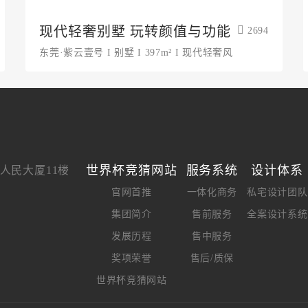
现代轻奢别墅 玩转颜值与功能
2694
东莞·紫云壹号 I 别墅 I 397m² I 现代轻奢风
世界杯竞猜网站
服务系统
设计体系
人民大厦11楼
官网首推
一体化商务
私宅设计团队
集团简介
售前服务
全案设计系统
发展历程
售中服务
奖项荣誉
售后/质保
世界杯竞猜网站