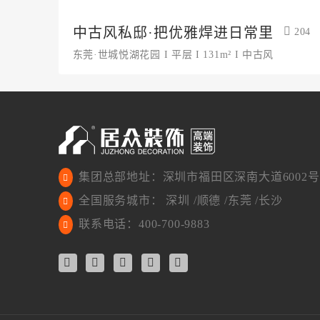
中古风私邸·把优雅焊进日常里
204
东莞·世城悦湖花园 I 平层 I 131m² I 中古风
集团总部地址：深圳市福田区深南大道6002号
全国服务城市： 深圳 /顺德 /东莞 /长沙
联系电话：400-700-9883