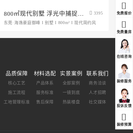
800㎡现代别墅 浮光中捕捉自
3395
免费报价
然轻逸
东莞·海逸豪庭御峰 I 别墅 I 800m² I 现代简约风
免费量房
在线咨询
品质保障
材料选配
实景案例
联系我们
装修服务
核心工艺
产品体系
全部案例
商务洽谈
施工流程
服务标准
一镜到底
人才招聘
工地管理标准
售后保障
热装楼盘
社交媒体
投诉反馈
装修预算