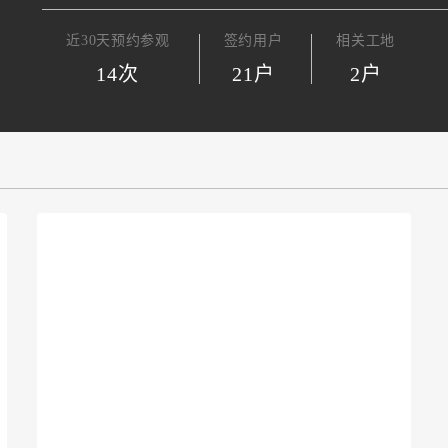
近30天预约参观
签约用户
相关工地
14次
21户
2户