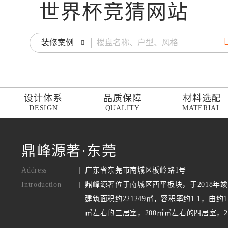
世界杯竞猜网站
装修案例
设计体系
品质保障
材料选配
DESIGN
QUALITY
MATERIAL
鼎峰源著·东莞
Address
广东省东莞市南城区板岭路1号
Introduction
鼎峰源著位于南城区西平板块，于2018
建筑面积约221249㎡，容积率约1.1，由约
㎡左右的三居室，200㎡㎡左右的四居室，2