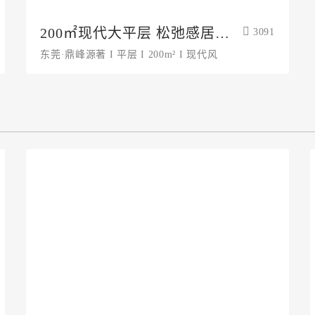
200㎡现代大平层 松弛感居住
3091
指南
东莞·鼎峰源著 I 平层 I 200m² I 现代风