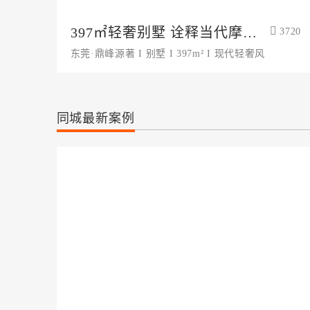
397㎡轻奢别墅 诠释当代摩登
3720
生活
东莞·鼎峰源著 I 别墅 I 397m² I 现代轻奢风
同城最新案例