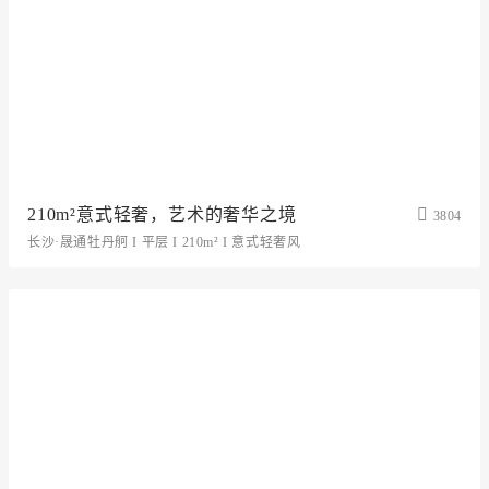
210m²意式轻奢，艺术的奢华之境
3804
长沙·晟通牡丹舸 I 平层 I 210m² I 意式轻奢风