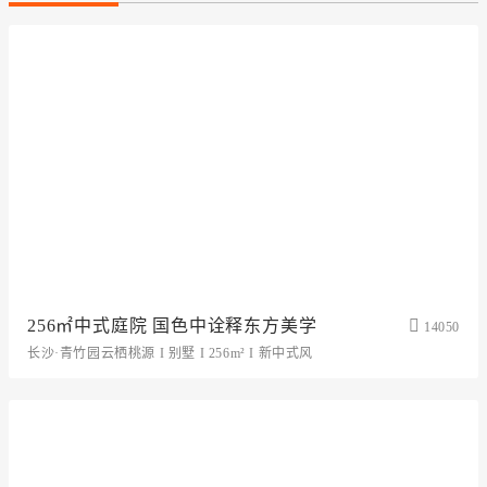
256㎡中式庭院 国色中诠释东方美学
14050
长沙·青竹园云栖桃源 I 别墅 I 256m² I 新中式风