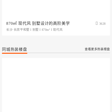
870㎡ 现代风 别墅设计的高阶美学
3628
长沙·长房平和墅 I 别墅 I 870m² I 现代风
同城热装楼盘
查看更多热装楼盘