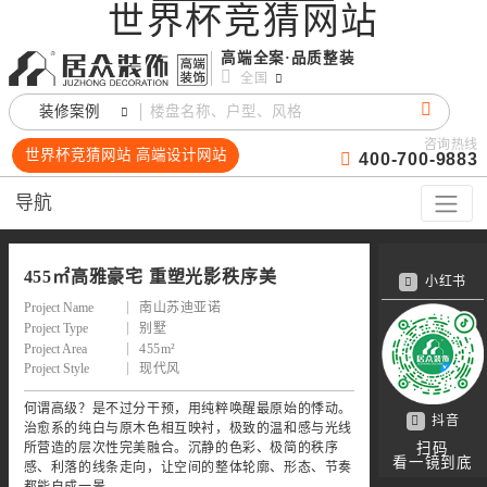
世界杯竞猜网站
高端全案·品质整装
全国
装修案例
咨询热线
世界杯竞猜网站 高端设计网站
400-700-9883
导航
455㎡高雅豪宅 重塑光影秩序美
小红书
Project Name
南山苏迪亚诺
Project Type
别墅
Project Area
455m²
Project Style
现代风
何谓高级？是不过分干预，用纯粹唤醒最原始的悸动。
抖音
治愈系的纯白与原木色相互映衬，极致的温和感与光线
所营造的层次性完美融合。沉静的色彩、极简的秩序
扫码
看一镜到底
感、利落的线条走向，让空间的整体轮廓、形态、节奏
都能自成一景。