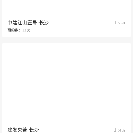
中建江山壹号·长沙
5391
预约数：
13次
建发央著·长沙
5102