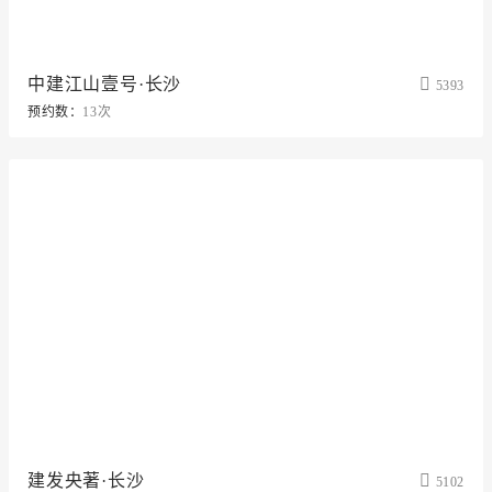
中建江山壹号·长沙
5393
预约数：
13次
建发央著·长沙
5102