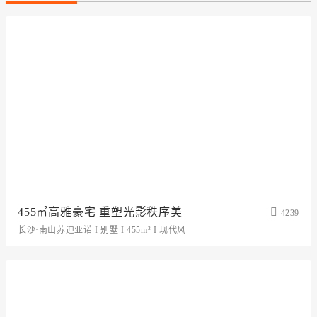
455㎡高雅豪宅 重塑光影秩序美
4239
长沙·南山苏迪亚诺 I 别墅 I 455m² I 现代风