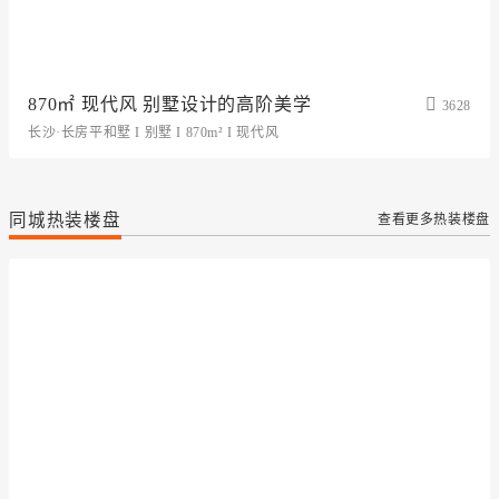
870㎡ 现代风 别墅设计的高阶美学
3628
长沙·长房平和墅 I 别墅 I 870m² I 现代风
同城热装楼盘
查看更多热装楼盘