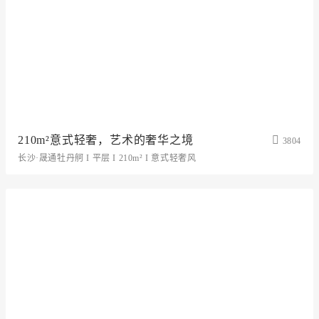
210m²意式轻奢，艺术的奢华之境
3804
长沙·晟通牡丹舸 I 平层 I 210m² I 意式轻奢风