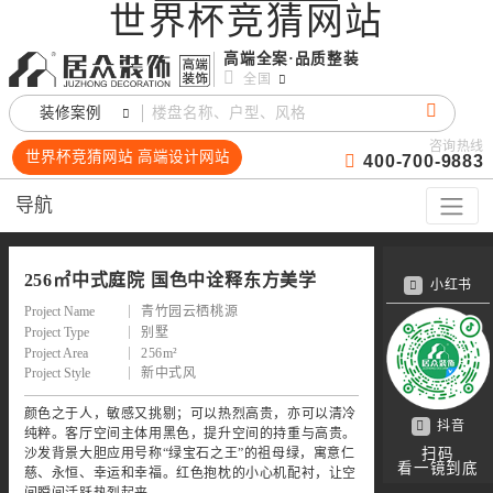
世界杯竞猜网站
高端全案·品质整装
全国
装修案例
咨询热线
世界杯竞猜网站 高端设计网站
400-700-9883
导航
256㎡中式庭院 国色中诠释东方美学
小红书
Project Name
青竹园云栖桃源
Project Type
别墅
Project Area
256m²
Project Style
新中式风
颜色之于人，敏感又挑剔；可以热烈高贵，亦可以清冷
抖音
纯粹。客厅空间主体用黑色，提升空间的持重与高贵。
沙发背景大胆应用号称“绿宝石之王”的祖母绿，寓意仁
扫码
看一镜到底
慈、永恒、幸运和幸福。红色抱枕的小心机配衬，让空
间瞬间活跃热烈起来。