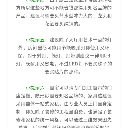
方所以这些地方可不能省钱都得用知名品牌的
产品，建议马桶要买节水型冲力大的；龙头和
花洒要买纯铜的。
小提示五
：建议除了大厅用艺术一点的灯
外，房间里尽可能用节能吸顶灯即使用又环
保，对于射灯、筒灯、灯带则建议一律用led
灯，既耐用又省电，不过LED灯不要买珠子的
要买贴片的那种。
小提示六
：窗帘可以请专门加工窗帘的门
店定做、隐形纱窗要知名品牌的、家具这建议
采用整体一站式家私，由专业人员上门量身定
制，即免除了装修的工程量浪费，也满足了装
修和家私的统一风格，可以通过三维效果图先
看样，后定制；封闭阳台则建议做断桥塑钢