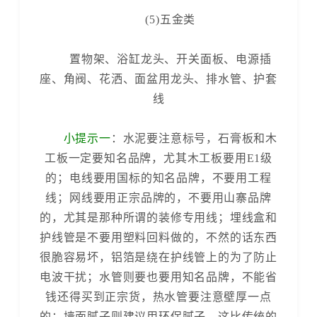
(5)五金类
置物架、浴缸龙头、开关面板、电源插
座、角阀、花洒、面盆用龙头、排水管、护套
线
小提示一
：水泥要注意标号，石膏板和木
工板一定要知名品牌，尤其木工板要用E1级
的；电线要用国标的知名品牌，不要用工程
线；网线要用正宗品牌的，不要用山寨品牌
的，尤其是那种所谓的装修专用线；埋线盒和
护线管是不要用塑料回料做的，不然的话东西
很脆容易坏，铝箔是绕在护线管上的为了防止
电波干扰；水管则要也要用知名品牌，不能省
钱还得买到正宗货，热水管要注意壁厚一点
的；墙面腻子则建议用环保腻子，这比传统的