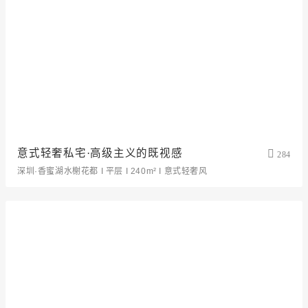
意式轻奢私宅·高级主义的既视感
284
深圳·香蜜湖水榭花都 I 平层 I 240m² I 意式轻奢风