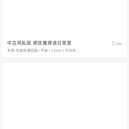
中古风私邸·把优雅焊进日常里
204
东莞·世城悦湖花园 I 平层 I 131m² I 中古风