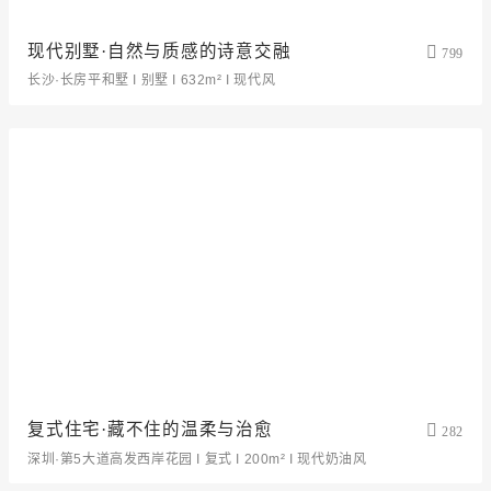
现代别墅·自然与质感的诗意交融
799
长沙·长房平和墅 I 别墅 I 632m² I 现代风
复式住宅·藏不住的温柔与治愈
282
深圳·第5大道高发西岸花园 I 复式 I 200m² I 现代奶油风