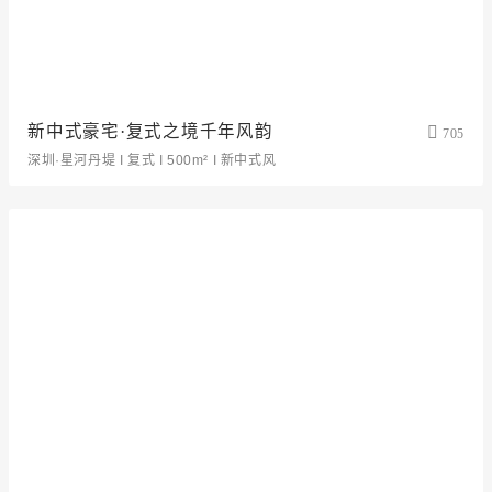
新中式豪宅·复式之境千年风韵
705
深圳·星河丹堤 I 复式 I 500m² I 新中式风