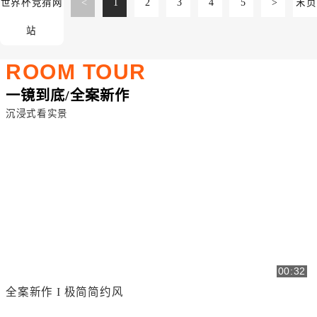
世界杯竞猜网
<
1
2
3
4
5
>
末页
站
ROOM TOUR
一镜到底/全案新作
沉浸式看实景
00:32
全案新作 I 极简简约风