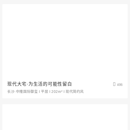
现代大宅·为生活的可能性留白
406
长沙·中隆国际御玺 I 平层 I 202m² I 现代简约风