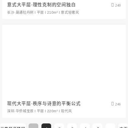
意式大平层·理性克制的空间独白
240
长沙·晟通牡丹舸 I 平层 I 210m² I 意式轻奢风
现代大平层·秩序与诗意的平衡公式
246
深圳·华侨城宝辰 I 平层 I 220m² I 现代风