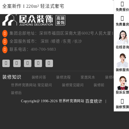
全案新作 I 220m² 轻法式奢宅
免费报
免费量
集团总部地址：深圳市福田区深南大道6002号人民大厦11楼
全国服务城市： 深圳 /顺德 /东莞 /长沙
在线咨
联系电话：400-700-9883
装修服
装修知识
装修问答
装修流程
家居风水
装修视频
世界杯竞猜网站 常见疑问
装修常见疑问
装修前
装修中
投诉反
装修后
Copyright@ 1996-2026 世界杯竞猜网站
|
百度统计
装修预