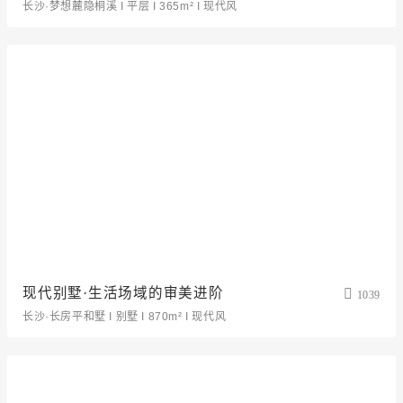
长沙·梦想麓隐桐溪 I 平层 I 365m² I 现代风
现代别墅·生活场域的审美进阶
1039
长沙·长房平和墅 I 别墅 I 870m² I 现代风