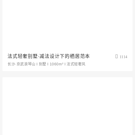
法式轻奢别墅·减法设计下的栖居范本
1114
长沙·京武浪琴山 I 别墅 I 1060m² I 法式轻奢风