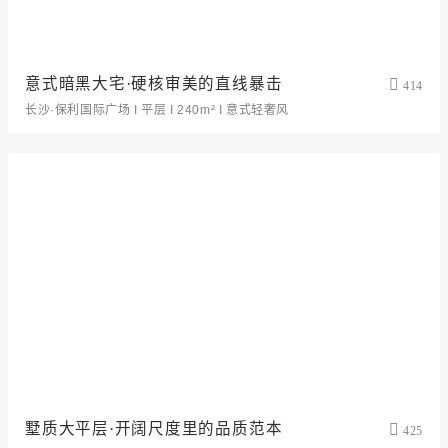
意式暗黑大宅·硬核审美的直线暴击
414
长沙·保利国际广场 I 平层 I 240m² I 意式轻奢风
墅质大平层·开阔尺度里的品质范本
425