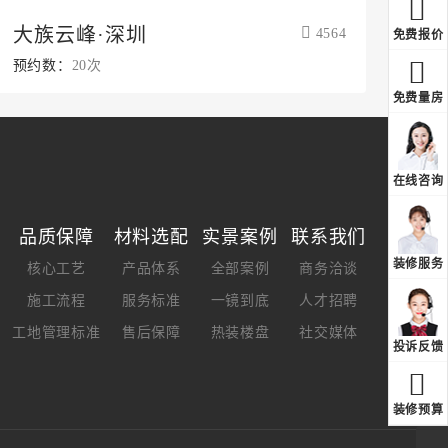
大族云峰·深圳
4564
免费报价
预约数：
20次
免费量房
在线咨询
品质保障
材料选配
实景案例
联系我们
装修服务
核心工艺
产品体系
全部案例
商务洽谈
施工流程
服务标准
一镜到底
人才招聘
工地管理标准
售后保障
热装楼盘
社交媒体
投诉反馈
装修预算
深