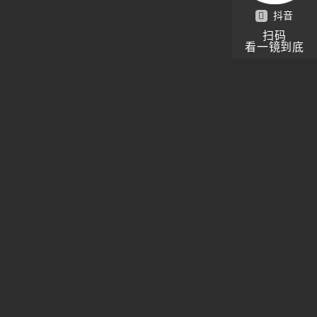
抖音
扫码
看一镜到底