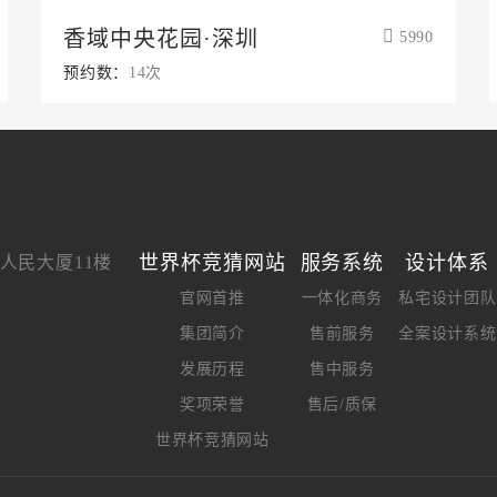
香域中央花园·深圳
5990
预约数：
14次
世界杯竞猜网站
服务系统
设计体系
人民大厦11楼
官网首推
一体化商务
私宅设计团队
集团简介
售前服务
全案设计系统
发展历程
售中服务
奖项荣誉
售后/质保
世界杯竞猜网站