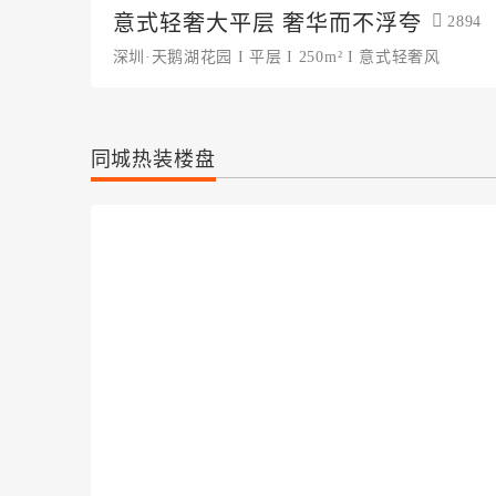
意式轻奢大平层 奢华而不浮夸
2894
深圳·天鹅湖花园 I 平层 I 250m² I 意式轻奢风
同城热装楼盘