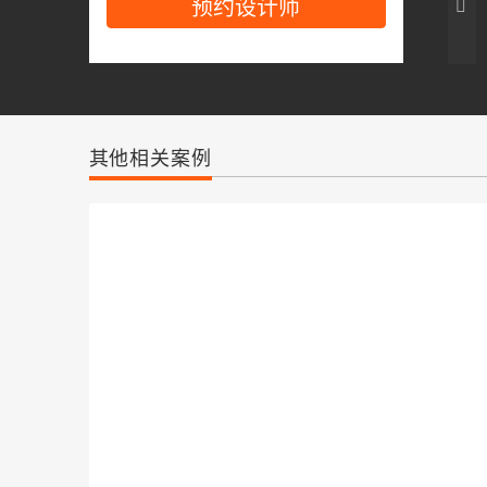
预约设计师
黄鑫
深圳福龙分公司
级别
设计总监
从业
100年
其他相关案例
案例
1套