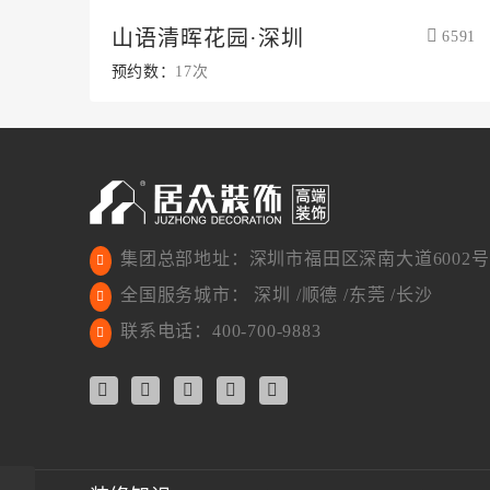
山语清晖花园·深圳
6591
预约数：
17次
集团总部地址：深圳市福田区深南大道6002号
全国服务城市： 深圳 /顺德 /东莞 /长沙
联系电话：400-700-9883
深